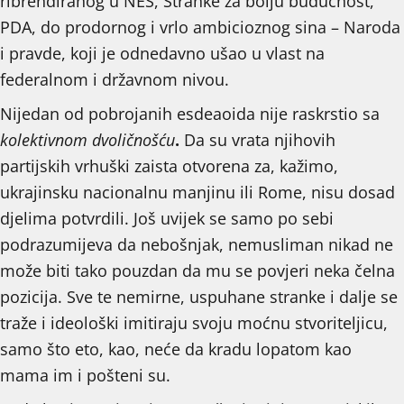
ribrendiranog u NES, Stranke za bolju budućnost,
PDA, do prodornog i vrlo ambicioznog sina – Naroda
i pravde, koji je odnedavno ušao u vlast na
federalnom i državnom nivou.
Nijedan od pobrojanih esdeaoida nije raskrstio sa
kolektivnom dvoličnošću
.
Da su vrata njihovih
partijskih vrhuški zaista otvorena za, kažimo,
ukrajinsku nacionalnu manjinu ili Rome, nisu dosad
djelima potvrdili. Još uvijek se samo po sebi
podrazumijeva da nebošnjak, nemusliman nikad ne
može biti tako pouzdan da mu se povjeri neka čelna
pozicija. Sve te nemirne, uspuhane stranke i dalje se
traže i ideološki imitiraju svoju moćnu stvoriteljicu,
samo što eto, kao, neće da kradu lopatom kao
mama im i pošteni su.