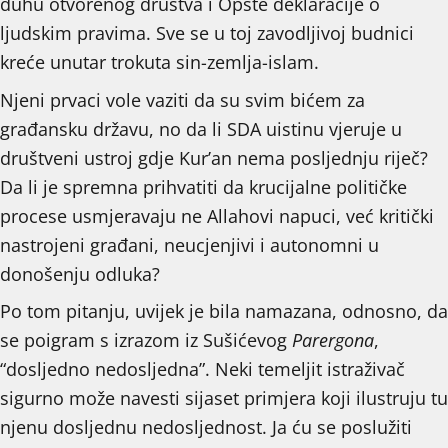
duhu otvorenog društva i Opšte deklaracije o
ljudskim pravima. Sve se u toj zavodljivoj budnici
kreće unutar trokuta sin-zemlja-islam.
Njeni prvaci vole vaziti da su svim bićem za
građansku državu, no da li SDA uistinu vjeruje u
društveni ustroj gdje Kur’an nema posljednju riječ?
Da li je spremna prihvatiti da krucijalne političke
procese usmjeravaju ne Allahovi napuci, već kritički
nastrojeni građani, neucjenjivi i autonomni u
donošenju odluka?
Po tom pitanju, uvijek je bila namazana, odnosno, da
se poigram s izrazom iz Sušićevog
Parergona
,
“dosljedno nedosljedna”. Neki temeljit istraživač
sigurno može navesti sijaset primjera koji ilustruju tu
njenu dosljednu nedosljednost. Ja ću se poslužiti