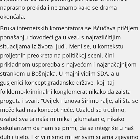
naprasno prekida i ne znamo kako se drama
okončala.
Bruka internetskih komentatora se iščuđava ptičijem
ponašanju dovodeći ga u vezu s najrazličitijim
situacijama iz života ljudi. Meni se, u kontekstu
proljetnih preokreta na političkoj sceni, čini
prikladnom usporedba s najvećom i najznačajnijom
strankom u Bošnjaka. U majni vidim SDA, a u
gusjenici koncept građanske države, koji taj
folklorno-kriminalni konglomerat nikako da zaista
proguta i svari: “Uvijek i iznova širimo ralje, ali šta se
može kad nas koncept neće. Uzalud se trudimo,
uzalud sva ta naša mimika i glumatanje, nikako
sekularizam da nam se primi, da se integriše u naš
duh i tijelo. I krivi nismo mi jer svim silama zijevamo