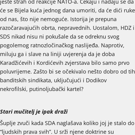
jeste strah od reakcije NATO-a. Čekaju i nadaju se da
će se Bijela kuća jednog dana umoriti, da će dići ruke
od nas, što nije nemoguće. Istorija je prepuna
razočaravajućih obrta, nepravednih. Uostalom, HDZ i
SDS nikad nisu ni pokušale da se odreknu svog
pogolemog ratnozločinačkog naslijeđa. Naprotiv,
miluju ga i slave na liniji uvjerenja da je doba
Karadžićevih i Kordićevih zvjerstava bilo samo prvo
poluvrijeme. Zašto bi se očekivalo nešto dobro od tih
banditskih sindikata, uključujući i Dodikov
nekrofilski, putinoljubački kartel?
Stari mučitelj je ipak draži
Šuplje zvuči kada SDA naglašava koliko joj je stalo do
“ljudskih prava svih”. U srži njene doktrine su