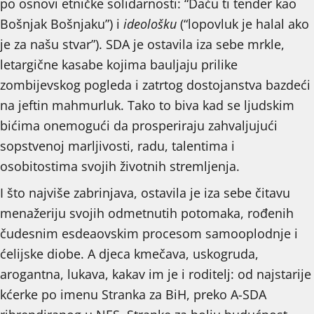
po osnovi etničke solidarnosti: “Daću ti tender kao
Bošnjak Bošnjaku”) i
ideološku
(“lopovluk je halal ako
je za našu stvar”). SDA je ostavila iza sebe mrkle,
letargične kasabe kojima bauljaju prilike
zombijevskog pogleda i zatrtog dostojanstva bazdeći
na jeftin mahmurluk. Tako to biva kad se ljudskim
bićima onemogući da prosperiraju zahvaljujući
sopstvenoj marljivosti, radu, talentima i
osobitostima svojih životnih stremljenja.
I što najviše zabrinjava, ostavila je iza sebe čitavu
menažeriju svojih odmetnutih potomaka, rođenih
čudesnim esdeaovskim procesom samooplodnje i
ćelijske diobe. A djeca kmečava, uskogruda,
arogantna, lukava, kakav im je i roditelj: od najstarije
kćerke po imenu Stranka za BiH, preko A-SDA