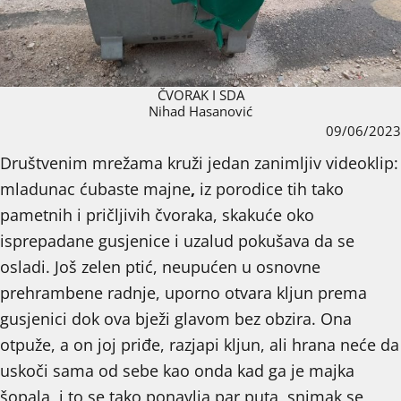
ČVORAK I SDA
Nihad Hasanović
09/06/2023
Društvenim mrežama kruži jedan zanimljiv videoklip:
mladunac ćubaste majne
,
iz porodice tih tako
pametnih i pričljivih čvoraka, skakuće oko
isprepadane gusjenice i uzalud pokušava da se
osladi. Još zelen ptić, neupućen u osnovne
prehrambene radnje, uporno otvara kljun prema
gusjenici dok ova bježi glavom bez obzira. Ona
otpuže, a on joj priđe, razjapi kljun, ali hrana neće da
uskoči sama od sebe kao onda kad ga je majka
šopala, i to se tako ponavlja par puta, snimak se