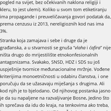
pogled na svijet, bez očekivanih naklona religiji i
kleru, to jest ulemi). Koliko u svom tom etiketiranju
ima propagande i preuveličavanja govori podatak da,
prema cenzusu iz 2013, nereligioznih kod nas ima
3%.
Stranka koja zamajava i sebe i druge da je
građanska, a u stvarnosti se gnuša “
vlaha
i
ćafira
” nije
ništa drugo do mrijestilište etnokonfesionalnih
antagonizama. Svakako, SNSD, HDZ i SDS su još
uspješnije tvornice međunacionalne mržnje. Vođene
kriterijima monoetničnosti u odabiru članstva, i one
poručuju da se užasavaju miješanja s drugima. Ali
kod njih je to bjelodano. Od njihovog postanka jasno
je da su napaljene na razvaljivanje Bosne
.
Jedino što
ih sprečava da idu do kraja, na tenkovima ako treba,