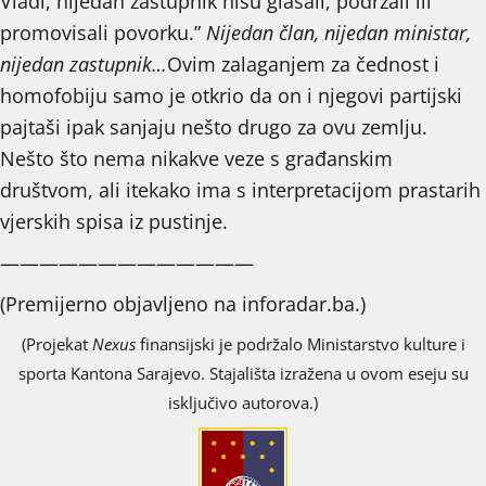
Vladi, nijedan zastupnik nisu glasali, podržali ili
promovisali povorku.”
Nijedan član, nijedan ministar,
nijedan zastupnik…
Ovim zalaganjem za čednost i
homofobiju samo je otkrio da on i njegovi partijski
pajtaši ipak sanjaju nešto drugo za ovu zemlju.
Nešto što nema nikakve veze s građanskim
društvom, ali itekako ima s interpretacijom prastarih
vjerskih spisa iz pustinje.
—————————————
(Premijerno objavljeno na
inforadar.ba
.)
(Projekat
Nexus
finansijski je podržalo Ministarstvo kulture i
sporta Kantona Sarajevo. Stajališta izražena u ovom eseju su
isključivo autorova.)