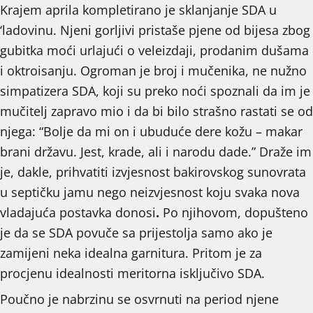
Krajem aprila kompletirano je sklanjanje SDA u
‘ladovinu. Njeni gorljivi pristaše pjene od bijesa zbog
gubitka moći urlajući o veleizdaji, prodanim dušama
i oktroisanju. Ogroman je broj i mučenika, ne nužno
simpatizera SDA, koji su preko noći spoznali da im je
mučitelj zapravo mio i da bi bilo strašno rastati se od
njega: “Bolje da mi on i ubuduće dere kožu – makar
brani državu. Jest, krade, ali i narodu dade.” Draže im
je, dakle, prihvatiti izvjesnost bakirovskog sunovrata
u septičku jamu nego neizvjesnost koju svaka nova
vladajuća postavka donosi
.
Po njihovom, dopušteno
je da se SDA povuče sa prijestolja samo ako je
zamijeni neka idealna garnitura. Pritom je za
procjenu idealnosti meritorna isključivo SDA.
Poučno je nabrzinu se osvrnuti na period njene