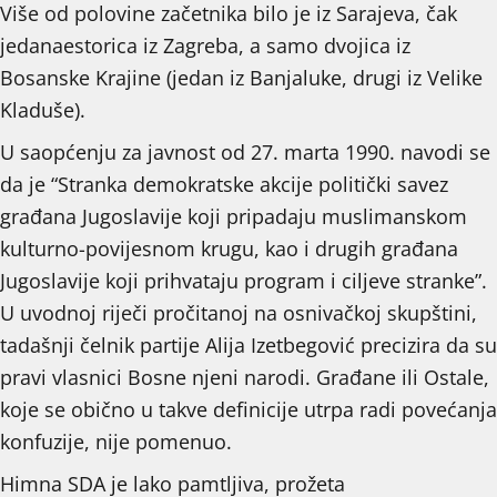
Više od polovine začetnika bilo je iz Sarajeva, čak
jedanaestorica iz Zagreba, a samo dvojica iz
Bosanske Krajine (jedan iz Banjaluke, drugi iz Velike
Kladuše).
U saopćenju za javnost od 27. marta 1990. navodi se
da je “Stranka demokratske akcije politički savez
građana Jugoslavije koji pripadaju muslimanskom
kulturno-povijesnom krugu, kao i drugih građana
Jugoslavije koji prihvataju program i ciljeve stranke”.
U uvodnoj riječi pročitanoj na osnivačkoj skupštini,
tadašnji čelnik partije Alija Izetbegović precizira da su
pravi vlasnici Bosne njeni narodi. Građane ili Ostale,
koje se obično u takve definicije utrpa radi povećanja
konfuzije, nije pomenuo.
Himna SDA je lako pamtljiva, prožeta