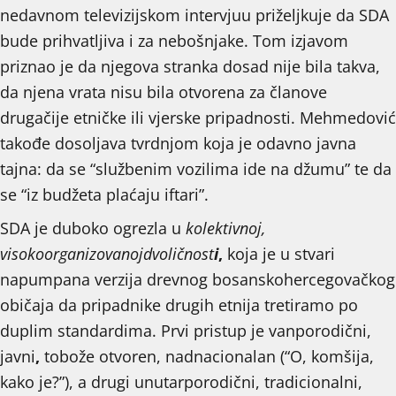
nedavnom televizijskom intervjuu priželjkuje da SDA
bude prihvatljiva i za nebošnjake. Tom izjavom
priznao je da njegova stranka dosad nije bila takva,
da njena vrata nisu bila otvorena za članove
drugačije etničke ili vjerske pripadnosti. Mehmedović
takođe dosoljava tvrdnjom koja je odavno javna
tajna: da se “službenim vozilima ide na džumu” te da
se “iz budžeta plaćaju iftari”.
SDA je duboko ogrezla u
kolektivnoj,
visokoorganizovanojdvoličnost
i
,
koja je u stvari
napumpana verzija drevnog bosanskohercegovačkog
običaja da pripadnike drugih etnija tretiramo po
duplim standardima. Prvi pristup je vanporodični,
javni
,
tobože otvoren, nadnacionalan (“O, komšija,
kako je?”), a drugi unutarporodični, tradicionalni,