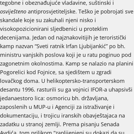
tegobne i obeznađujuće vladavine, suštinski i
osviješteno
antiprosvjetiteljske. Teško je pobrojati sve
skandale koje su zakuhali njeni nisko i
visokopozicionirani sljedbenici u proteklim
decenijama. Jedan od najznakovitijih je teroristički
kamp nazvan “Sveti ratnik Irfan Ljubijankić” po bh.
ministru vanjskih poslova koji je u ratu poginuo pod
zagonetnim okolnostima. Kamp se nalazio na planini
Pogorelici kod Fojnice, sa sjedištem u zgradi
lovačkog doma. U helikoptersko-transporterskom
desantu 1996. rasturili su ga vojnici IFOR-a uhapsivši
jedanaestoro lica: osmoricu bh. državljana,
zaposlenih u MUP-u i Agenciji za istraživanje i
dokumentaciju, i trojicu iranskih obavještajaca na
zadatku u stranoj zemlji. Prema pisanju Senada
Avdića, tom prilikom “zaplijenjeni su dokazi da su