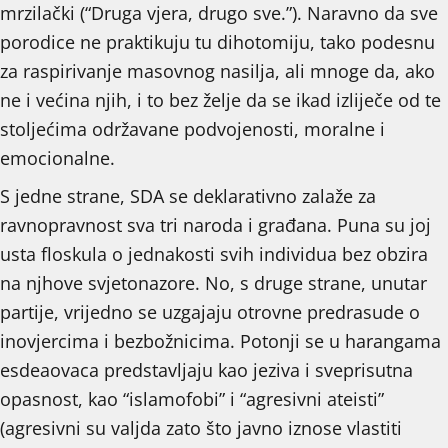
mrzilački (“Druga vjera, drugo sve.”). Naravno da sve
porodice ne praktikuju tu dihotomiju, tako podesnu
za raspirivanje masovnog nasilja, ali mnoge da, ako
ne i većina njih, i to bez želje da se ikad izliječe od te
stoljećima održavane podvojenosti, moralne i
emocionalne.
S jedne strane, SDA se deklarativno zalaže za
ravnopravnost sva tri naroda i građana. Puna su joj
usta floskula o jednakosti svih individua bez obzira
na njhove svjetonazore. No, s druge strane, unutar
partije, vrijedno se uzgajaju otrovne predrasude o
inovjercima i bezbožnicima. Potonji se u harangama
esdeaovaca predstavljaju kao jeziva i sveprisutna
opasnost, kao “islamofobi” i “agresivni ateisti”
(agresivni su valjda zato što javno iznose vlastiti