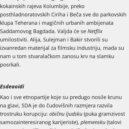
kokainskih rajeva Kolumbije, preko
posthladnoratovskih Ciriha i Beča sve do parkovskih
klupa Teherana i magičnih urbanih ambijenata
Saddamovog Bagdada. Valjda će se
Netflix
umilostiviti. Alija, Sulejman i Bakir stvorili su
izvanredan materijal za filmsku industriju, mada su
nam u tom stvaralačkom zanosu krv na slamku
posrkali.
Esdeaoidi
Kao i sve etnopartije koje su predugo nosile krunu
na glavi, SDA je do čudovišnih razmjera razvila
trostruku korupciju:
običnu ljudsku
(puka gramzivost
samozainteresiranog karijeriste),
plemensku
(talovi