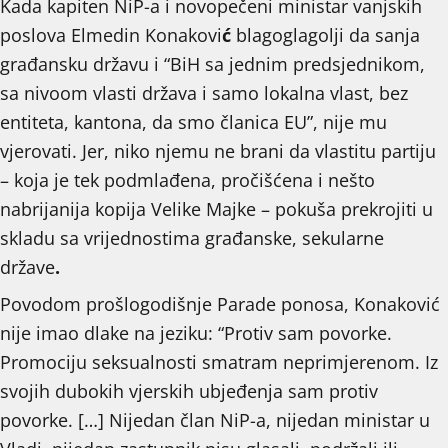
Kada kapiten NiP-a i novopečeni ministar vanjskih
poslova Elmedin Konakovi
ć
blagoglagolji da sanja
građansku državu i “BiH sa jednim predsjednikom,
sa nivoom vlasti država i samo lokalna vlast, bez
entiteta, kantona, da smo članica EU”, nije mu
vjerovati. Jer, niko njemu ne brani da vlastitu partiju
– koja je tek podmlađena, pročišćena i nešto
nabrijanija kopija Velike Majke – pokuša prekrojiti u
skladu sa vrijednostima građanske, sekularne
države
.
Povodom prošlogodišnje Parade ponosa, Konaković
nije imao dlake na jeziku: “Protiv sam povorke.
Promociju seksualnosti smatram neprimjerenom. Iz
svojih dubokih vjerskih ubjeđenja sam protiv
povorke. […] Nijedan član NiP-a, nijedan ministar u