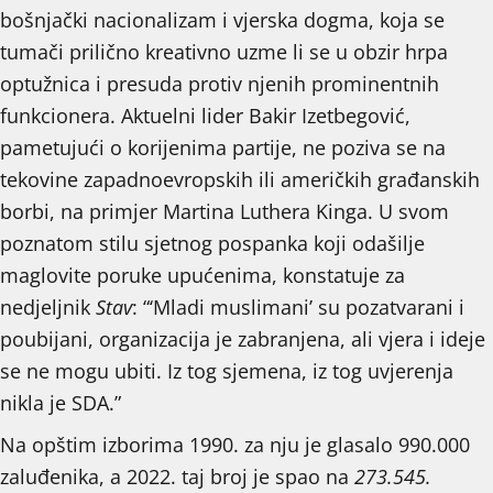
bošnjački nacionalizam i vjerska dogma, koja se
tumači prilično kreativno uzme li se u obzir hrpa
optužnica i presuda protiv njenih prominentnih
funkcionera. Aktuelni lider Bakir Izetbegović,
pametujući o korijenima partije, ne poziva se na
tekovine zapadnoevropskih ili američkih građanskih
borbi, na primjer Martina Luthera Kinga. U svom
poznatom stilu sjetnog pospanka koji odašilje
maglovite poruke upućenima, konstatuje za
nedjeljnik
Stav
: “‘Mladi muslimani’ su pozatvarani i
poubijani, organizacija je zabranjena, ali vjera i ideje
se ne mogu ubiti. Iz tog sjemena, iz tog uvjerenja
nikla je SDA.”
Na opštim izborima 1990. za nju je glasalo 990.000
zaluđenika, a 2022. taj broj je spao na
273.545.