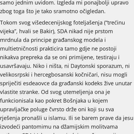
samo jednim uvidom. Izgleda mi ponajbolji upravo
zbog toga što je tako sramotno očigledan.
Tokom svog višedecenijskog foteljašenja (“trećinu
vijeka”, hvali se Bakir), SDA nikad nije prstom
mrdnula da principe građanskog modela i
multietničnosti prakticira tamo gdje ne postoji
nikakva prepreka da se oni primijene, testiraju i
usavršavaju. Niko i ništa, ni Daytonski sporazum, ni
velikosrpski i hercegbosanski kočničari, nisu mogli
spriječiti esdeaovce da građanski kodeks žive unutar
vlastite stranke. Od svog utemeljenja ona je
funkcionisala kao pokret Bošnjaka u kojem
upravljačke poluge čvrsto drže oni koji su sva
rješenja pronašli u islamu. Ili se barem prave da jesu
izvodeći pantomimu na džamijskim molitvama