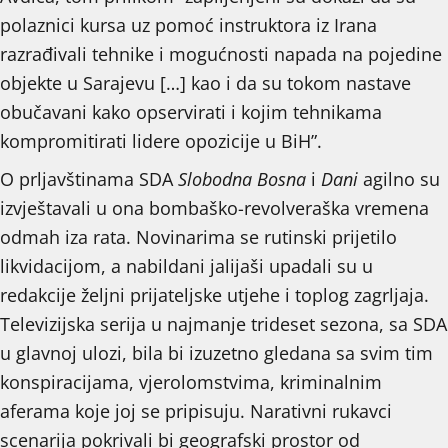
polaznici kursa uz pomoć instruktora iz Irana
razrađivali tehnike i mogućnosti napada na pojedine
objekte u Sarajevu […] kao i da su tokom nastave
obučavani kako opservirati i kojim tehnikama
kompromitirati lidere opozicije u BiH”.
O prljavštinama SDA
Slobodna Bosna
i
Dani
agilno su
izvještavali u ona bombaško-revolveraška vremena
odmah iza rata. Novinarima se rutinski prijetilo
likvidacijom, a nabildani jalijaši upadali su u
redakcije željni prijateljske utjehe i toplog zagrljaja.
Televizijska serija u najmanje trideset sezona, sa SDA
u glavnoj ulozi, bila bi izuzetno gledana sa svim tim
konspiracijama, vjerolomstvima, kriminalnim
aferama koje joj se pripisuju. Narativni rukavci
scenarija pokrivali bi geografski prostor od