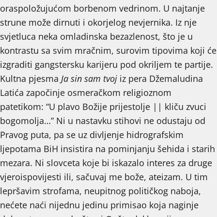
oraspoložujućom borbenom vedrinom. U najtanje
strune može dirnuti i okorjelog nevjernika. Iz nje
svjetluca neka omladinska bezazlenost, što je u
kontrastu sa svim mračnim, surovim tipovima koji će
izgraditi gangstersku karijeru pod okriljem te partije.
Kultna pjesma
Ja sin sam tvoj
iz pera Džemaludina
Latića započinje osmeračkom religioznom
patetikom: “U plavo Božije prijestolje || kliču zvuci
bogomolja…” Ni u nastavku stihovi ne odustaju od
Pravog puta, pa se uz divljenje hidrografskim
ljepotama BiH insistira na pominjanju šehida i starih
mezara. Ni slovceta koje bi iskazalo interes za druge
vjeroispovijesti ili, sačuvaj me bože, ateizam. U tim
lepršavim strofama, neupitnog političkog naboja,
nećete naći nijednu jedinu primisao koja naginje