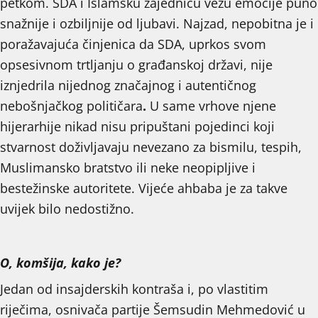
petkom. SDA i Islamsku zajednicu vežu emocije puno
snažnije i ozbiljnije od ljubavi. Najzad, nepobitna je i
poražavajuća činjenica da SDA, uprkos svom
opsesivnom trtljanju o građanskoj državi, nije
iznjedrila nijednog značajnog i autentičnog
nebošnjačkog političara
.
U same vrhove njene
hijerarhije nikad nisu pripuštani pojedinci koji
stvarnost doživljavaju nevezano za bismilu, tespih,
Muslimansko bratstvo ili neke neopipljive i
bestežinske autoritete. Vijeće ahbaba je za takve
uvijek bilo nedostižno.
O, komšija, kako je?
Jedan od insajderskih kontraša i, po vlastitim
riječima, osnivača partije Šemsudin Mehmedović u